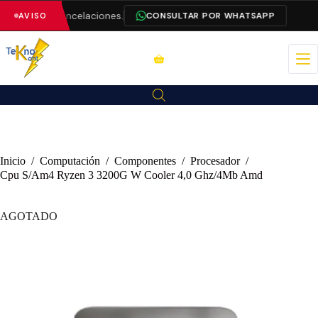
ra evitar cancelaciones.
CONSULTAR POR WHATSAPP
AVISO
Inicio
/
Computación
/
Componentes
/
Procesador
/
Cpu S/Am4 Ryzen 3 3200G W Cooler 4,0 Ghz/4Mb Amd
AGOTADO