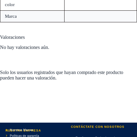
color
Marca
Valoraciones
No hay valoraciones aún.
Solo los usuarios registrados que hayan comprado este producto
pueden hacer una valoración.
CONTÁCTATE CON NOSOTROS
Nuestras Marcas
NUESTRA EMPRESA
Políticas de garantía