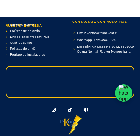
CONTÁCTATE CON NOSOTROS
Nuestras Marcas
NUESTRA EMPRESA
Políticas de garantía
Email: ventas@teknokont.cl
Link de pago Webpay Plus
Whatsapp: +56945429830
Quiénes somos
Dirección: Av. Mapocho 3942, 8501099
Políticas de envió
Quinta Normal, Región Metropolitana
Registro de instaladores
Teknokont.cl Todos Los Derechos Reservados. Copyright © 2026 - Diseñado por RC Creative Systems