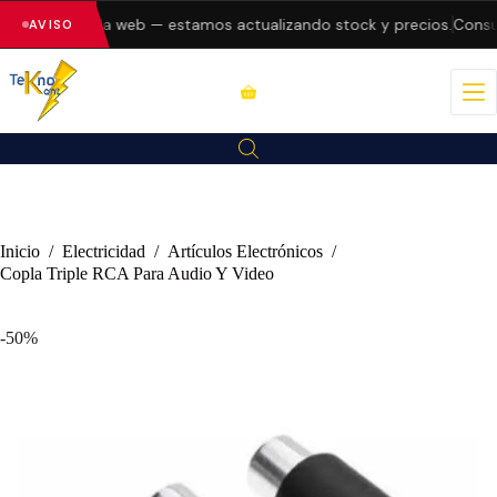
 errores en la web — estamos actualizando stock y precios.
Consult
AVISO
Inicio
/
Electricidad
/
Artículos Electrónicos
/
Copla Triple RCA Para Audio Y Video
-50%