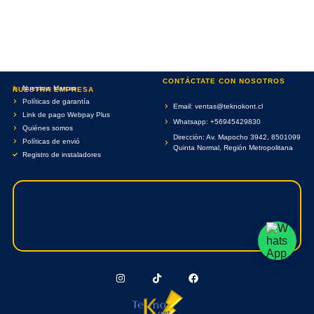
CONTÁCTATE CON NOSOTROS
Nuestras Marcas
NUESTRA EMPRESA
Políticas de garantía
Email: ventas@teknokont.cl
Link de pago Webpay Plus
Whatsapp: +56945429830
Quiénes somos
Dirección: Av. Mapocho 3942, 8501099
Políticas de envió
Quinta Normal, Región Metropolitana
Registro de instaladores