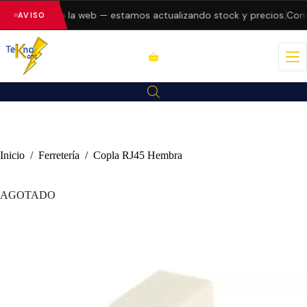
do errores en la web — estamos actualizando stock y precios.
Consu
AVISO
Inicio
/
Ferretería
/
Copla RJ45 Hembra
AGOTADO