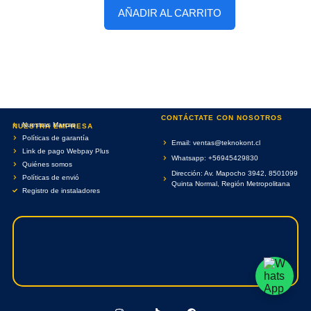
AÑADIR AL CARRITO
CONTÁCTATE CON NOSOTROS
Nuestras Marcas
NUESTRA EMPRESA
Políticas de garantía
Email: ventas@teknokont.cl
Link de pago Webpay Plus
Whatsapp: +56945429830
Quiénes somos
Dirección: Av. Mapocho 3942, 8501099
Políticas de envió
Quinta Normal, Región Metropolitana
Registro de instaladores