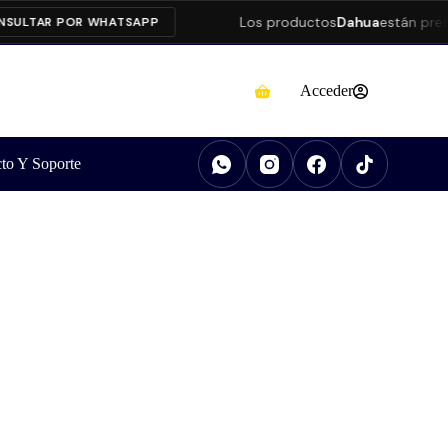
Los productos
Dahua
están presenta
TAR POR WHATSAPP
Acceder
to Y Soporte