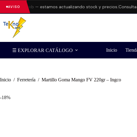
s en la web — estamos actualizando stock y precios.
Consulta dispo
AVISO
Inicio
Tiend
☰ EXPLORAR CATÁLOGO
Inicio
/
Ferretería
/
Martillo Goma Mango FV 220gr – Ingco
-18%