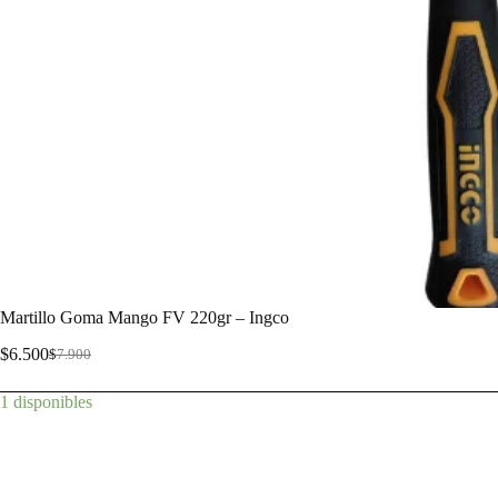
Martillo Goma Mango FV 220gr – Ingco
$
6.500
$
7.900
1 disponibles