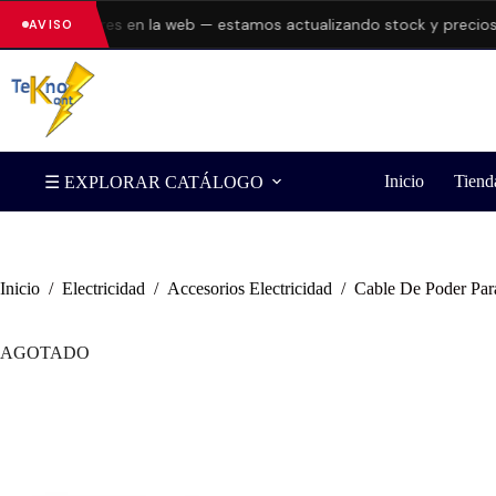
ando errores en la web — estamos actualizando stock y precios.
Co
AVISO
Inicio
Tiend
☰ EXPLORAR CATÁLOGO
Inicio
/
Electricidad
/
Accesorios Electricidad
/
Cable De Poder Par
AGOTADO