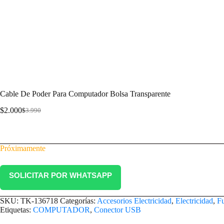
Cable De Poder Para Computador Bolsa Transparente
$
2.000
$
3.990
Cable De Poder Para Computador Bolsa Transparente
Próximamente
SOLICITAR POR WHATSAPP
SKU:
TK-136718
Categorías:
Accesorios Electricidad
,
Electricidad
,
Fu
Etiquetas:
COMPUTADOR
,
Conector USB