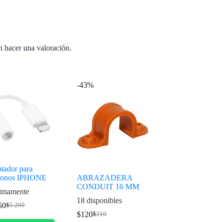
n hacer una valoración.
-43%
tador para
fonos IPHONE
ABRAZADERA
CONDUIT 16 MM
imamente
18 disponibles
50
$
5.200
$
120
$
210