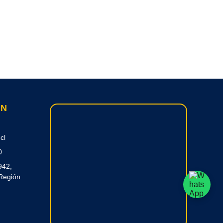
ON
cl
0
942,
Región