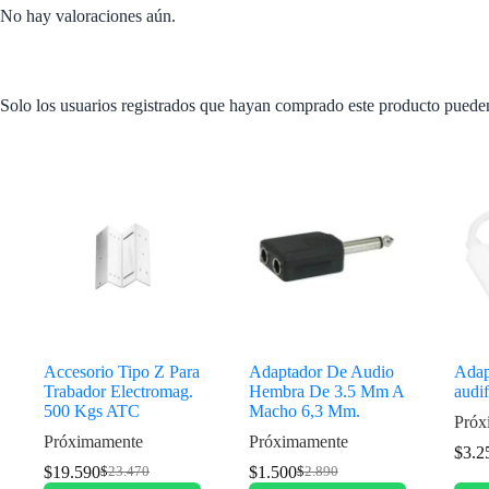
No hay valoraciones aún.
Solo los usuarios registrados que hayan comprado este producto puede
Productos relacionados
Accesorio Tipo Z Para
Adaptador De Audio
Adap
Trabador Electromag.
Hembra De 3.5 Mm A
audi
500 Kgs ATC
Macho 6,3 Mm.
Próx
Próximamente
Próximamente
$
3.2
$
19.590
$
1.500
$
23.470
$
2.890