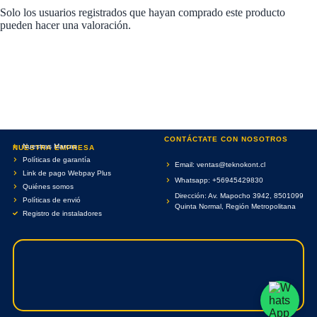
Solo los usuarios registrados que hayan comprado este producto
pueden hacer una valoración.
CONTÁCTATE CON NOSOTROS
Nuestras Marcas
NUESTRA EMPRESA
Políticas de garantía
Email: ventas@teknokont.cl
Link de pago Webpay Plus
Whatsapp: +56945429830
Quiénes somos
Dirección: Av. Mapocho 3942, 8501099
Políticas de envió
Quinta Normal, Región Metropolitana
Registro de instaladores