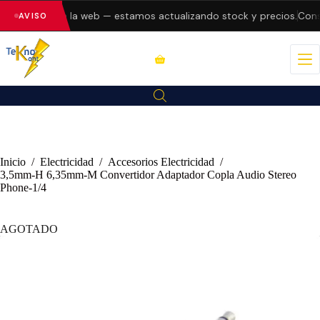
do errores en la web — estamos actualizando stock y precios.
Consu
AVISO
Inicio
/
Electricidad
/
Accesorios Electricidad
/
3,5mm-H 6,35mm-M Convertidor Adaptador Copla Audio Stereo
Phone-1/4
AGOTADO