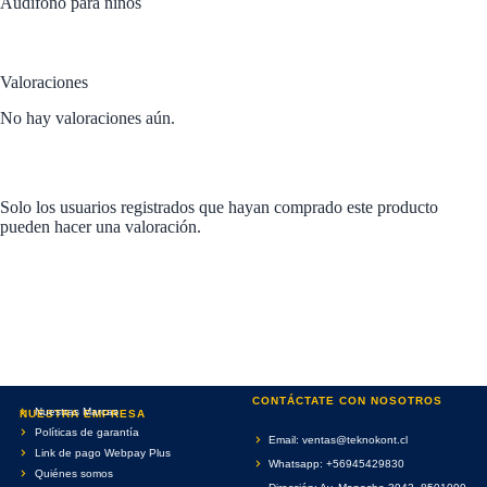
Audifono para niños
Valoraciones
No hay valoraciones aún.
Solo los usuarios registrados que hayan comprado este producto
pueden hacer una valoración.
CONTÁCTATE CON NOSOTROS
Nuestras Marcas
NUESTRA EMPRESA
Políticas de garantía
Email: ventas@teknokont.cl
Link de pago Webpay Plus
Whatsapp: +56945429830
Quiénes somos