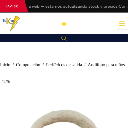
o errores en la web — estamos actualizando stock y precios.
Consul
AVISO
Inicio
/
Computación
/
Periféricos de salida
/
Audifono para niños
-41%