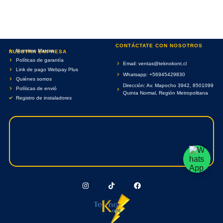
CONTÁCTATE CON NOSOTROS
Nuestras Marcas
NUESTRA EMPRESA
Políticas de garantía
Email: ventas@teknokont.cl
Link de pago Webpay Plus
Whatsapp: +56945429830
Quiénes somos
Dirección: Av. Mapocho 3942, 8501099
Políticas de envió
Quinta Normal, Región Metropolitana
Registro de instaladores