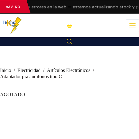
 presentando errores en la web — estamos actualizando stock y pre
AVISO
Inicio
/
Electricidad
/
Artículos Electrónicos
/
Adaptador pra audifonos tipo C
AGOTADO