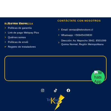
CONTÁCTATE CON NOSOTROS
Nuestras Marcas
NUESTRA EMPRESA
Políticas de garantía
Email: ventas@teknokont.cl
Link de pago Webpay Plus
Whatsapp: +56945429830
Quiénes somos
Dirección: Av. Mapocho 3942, 8501099
Políticas de envió
Quinta Normal, Región Metropolitana
Registro de instaladores