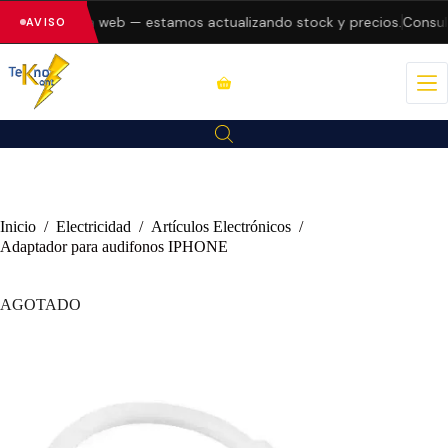
 errores en la web — estamos actualizando stock y precios.
Consult
AVISO
Inicio
/
Electricidad
/
Artículos Electrónicos
/
Adaptador para audifonos IPHONE
AGOTADO