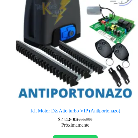
Kit Motor DZ Atto turbo VIP (Antiportonazo)
$
214.800
$
255.000
Próximamente