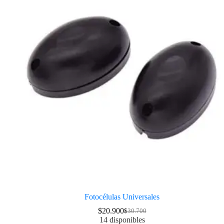
Fotocélulas Universales
$
20.900
$
30.700
14 disponibles