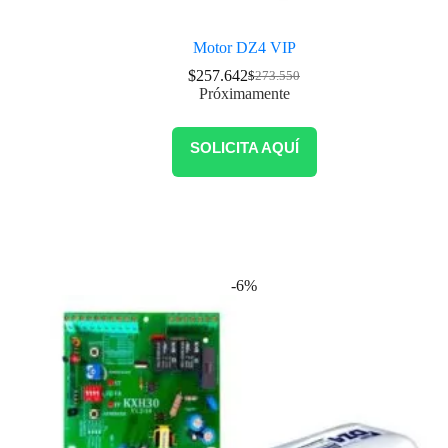
Motor DZ4 VIP
$
257.642
$
273.550
Próximamente
SOLICITA AQUÍ
-6%