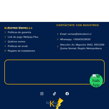
CONTÁCTATE CON NOSOTROS
Nuestras Marcas
NUESTRA EMPRESA
Políticas de garantía
Email: ventas@teknokont.cl
Link de pago Webpay Plus
Whatsapp: +56945429830
Quiénes somos
Dirección: Av. Mapocho 3942, 8501099
Políticas de envió
Quinta Normal, Región Metropolitana
Registro de instaladores