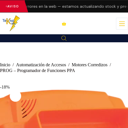
esentando errores en la web — estamos actualizando stock y preci
AVISO
Inicio
/
Automatización de Accesos
/
Motores Corredizos
/
PROG – Programador de Funciones PPA
-18%