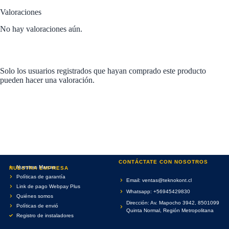
Valoraciones
No hay valoraciones aún.
Solo los usuarios registrados que hayan comprado este producto
pueden hacer una valoración.
CONTÁCTATE CON NOSOTROS
Nuestras Marcas
NUESTRA EMPRESA
Políticas de garantía
Email: ventas@teknokont.cl
Link de pago Webpay Plus
Whatsapp: +56945429830
Quiénes somos
Dirección: Av. Mapocho 3942, 8501099
Políticas de envió
Quinta Normal, Región Metropolitana
Registro de instaladores