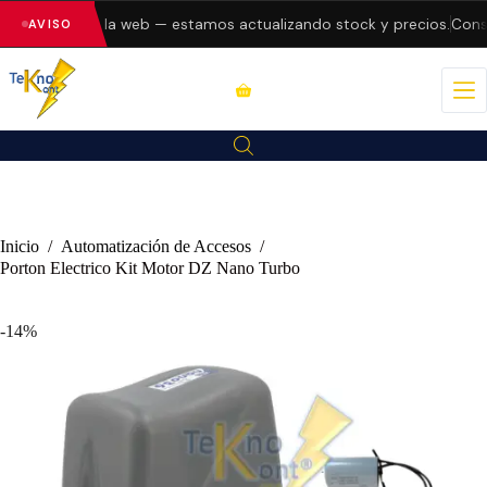
o errores en la web — estamos actualizando stock y precios.
Consul
AVISO
Inicio
/
Automatización de Accesos
/
Porton Electrico Kit Motor DZ Nano Turbo
-14%