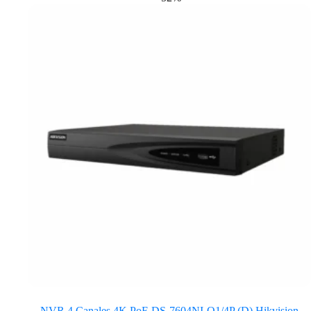
NVR 4 Canales 4K PoE DS-7604NI-Q1/4P (D) Hikvision