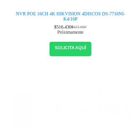
NVR POE 16CH 4K HIKVISION 4DISCOS DS-7716NI-
K4/16P
$
516.430
$
621.000
Próximamente
SOLICITA AQUÍ