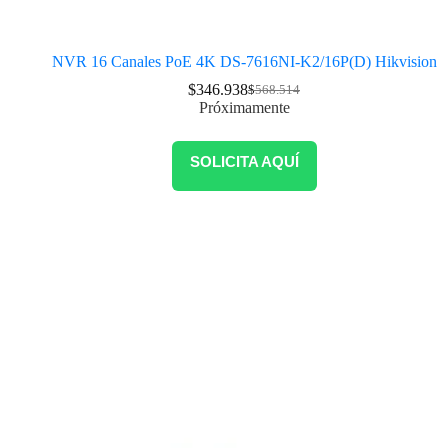
NVR 16 Canales PoE 4K DS-7616NI-K2/16P(D) Hikvision
$
346.938
$
568.514
Próximamente
SOLICITA AQUÍ