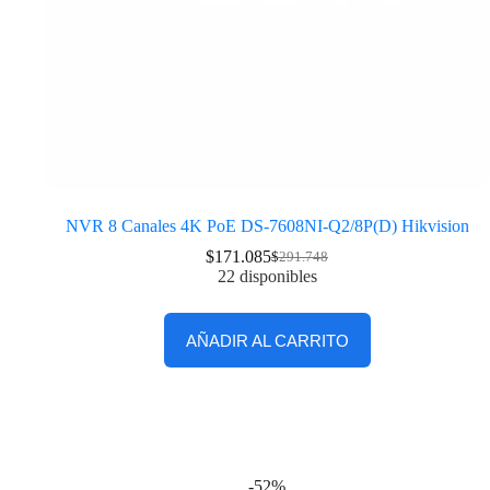
NVR 8 Canales 4K PoE DS-7608NI-Q2/8P(D) Hikvision
$
171.085
$
291.748
22 disponibles
AÑADIR AL CARRITO
-52%