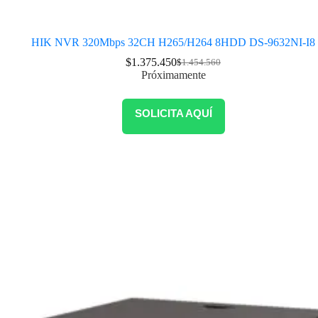
HIK NVR 320Mbps 32CH H265/H264 8HDD DS-9632NI-I8
$
1.375.450
$
1.454.560
Próximamente
SOLICITA AQUÍ