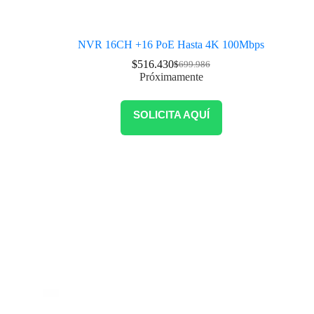
NVR 16CH +16 PoE Hasta 4K 100Mbps
$
516.430
$
699.986
Próximamente
SOLICITA AQUÍ