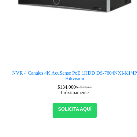
NVR 4 Canales 4K AcuSense PoE 1HDD DS-7604NXI-K1/4P
Hikvision
$
134.000
$
157.647
Próximamente
SOLICITA AQUÍ