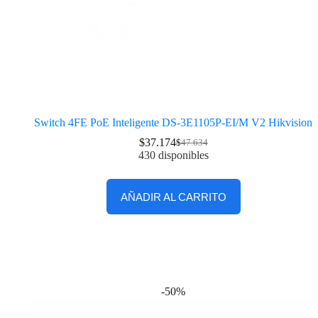
Switch 4FE PoE Inteligente DS-3E1105P-EI/M V2 Hikvision
$
37.174
$
47.634
430 disponibles
AÑADIR AL CARRITO
-50%