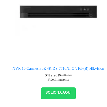
NVR 16 Canales PoE 4K DS-7716NI-Q4/16P(B) Hikvision
$
412.281
$
508.557
Próximamente
SOLICITA AQUÍ