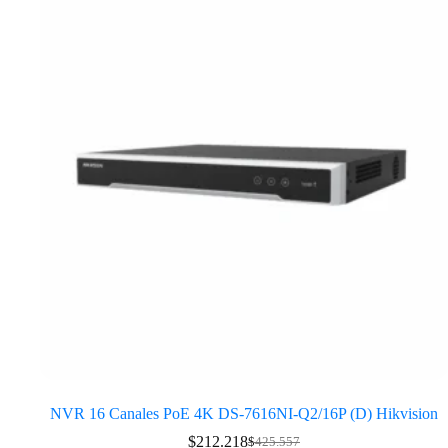
NVR 16 Canales PoE 4K DS-7616NI-Q2/16P (D) Hikvision
$
212.218
$
425.557