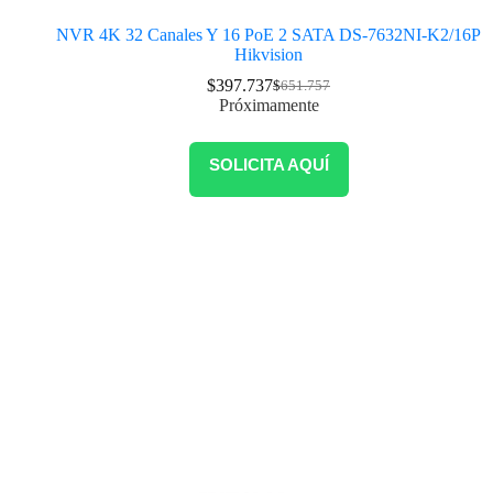
NVR 4K 32 Canales Y 16 PoE 2 SATA DS-7632NI-K2/16P
Hikvision
$
397.737
$
651.757
Próximamente
SOLICITA AQUÍ