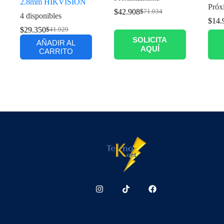
2.8mm HIKVISION
Próx
$
42.908
$
71.034
4 disponibles
$
14.
$
29.350
$
41.929
SOLICITA
AÑADIR AL
AQUÍ
CARRITO