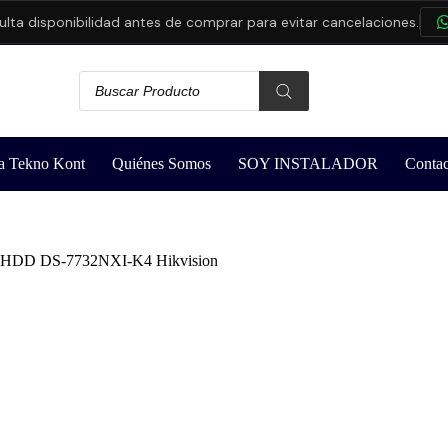
 disponibilidad antes de comprar para evitar cancelaciones.
CO
a Tekno Kont
Quiénes Somos
SOY INSTALADOR
Contac
4HDD DS-7732NXI-K4 Hikvision