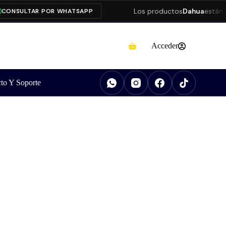
Los productos
Dahua
están pre
NSULTAR POR WHATSAPP
Acceder
to Y Soporte