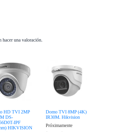
n hacer una valoración.
o HD TVI 2MP
Domo TVI 8MP (4K)
0M DS-
IR30M. Hikvision
56D0T-IPF
Próximamente
8mm) HIKVISION