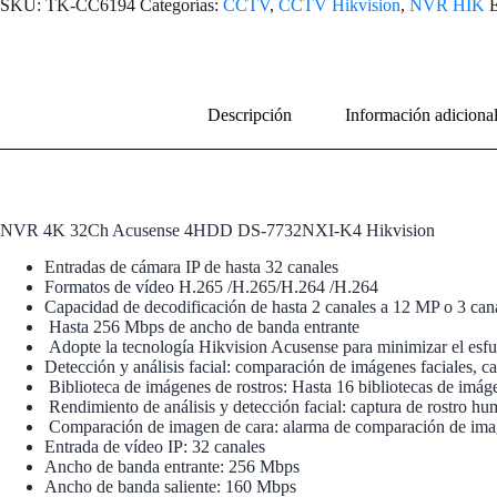
SKU:
TK-CC6194
Categorías:
CCTV
,
CCTV Hikvision
,
NVR HIK
E
Descripción
Información adiciona
NVR 4K 32Ch Acusense 4HDD DS-7732NXI-K4 Hikvision
Entradas de cámara IP de hasta 32 canales
Formatos de vídeo H.265 /H.265/H.264 /H.264
Capacidad de decodificación de hasta 2 canales a 12 MP o 3 can
Hasta 256 Mbps de ancho de banda entrante
Adopte la tecnología Hikvision Acusense para minimizar el esfu
Detección y análisis facial: comparación de imágenes faciales, 
Biblioteca de imágenes de rostros: Hasta 16 bibliotecas de imág
Rendimiento de análisis y detección facial: captura de rostro h
Comparación de imagen de cara: alarma de comparación de imag
Entrada de vídeo IP: 32 canales
Ancho de banda entrante: 256 Mbps
Ancho de banda saliente: 160 Mbps