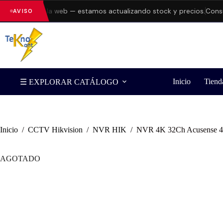
rrores en la web — estamos actualizando stock y precios.
Consulta
AVISO
Inicio
Tiend
☰ EXPLORAR CATÁLOGO
Inicio
/
CCTV Hikvision
/
NVR HIK
/
NVR 4K 32Ch Acusense 
AGOTADO