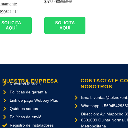
$
57.990
$
82.843
imamente
990
$
21.414
SOLICITA
SOLICITA
AQUÍ
AQUÍ
CONTÁCTATE C
NUESTRA EMPRESA
Nuestras Marcas
NOSOTROS
Políticas de garantía
Email: ventas@teknokont.
Link de pago Webpay Plus
Whatsapp: +5694542983
Quiénes somos
Dirección: Av. Mapocho 3
Políticas de envió
8501099 Quinta Normal, 
Registro de instaladores
Metropolitana