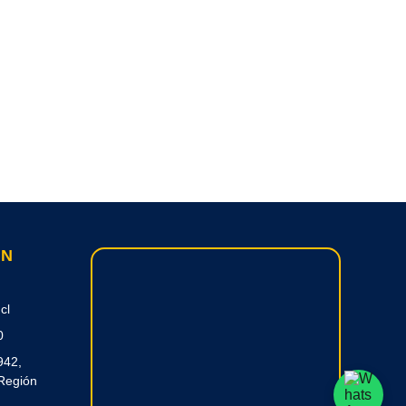
ON
cl
0
942,
Región