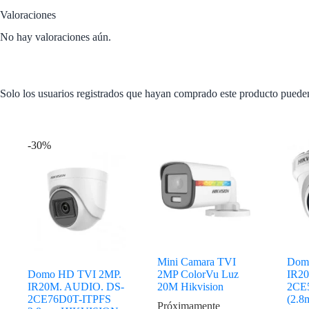
Valoraciones
No hay valoraciones aún.
Solo los usuarios registrados que hayan comprado este producto puede
Productos relacionados
-30%
Mini Camara TVI
Dom
Domo HD TVI 2MP.
2MP ColorVu Luz
IR2
IR20M. AUDIO. DS-
20M Hikvision
2CE
2CE76D0T-ITPFS
(2.
Próximamente