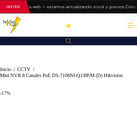
 errores en la web — estamos actualizando stock y precios.
Consul
AVISO
Inicio
/
CCTV
/
Mini NVR 8 Canales PoE DS-7108NI-Q1/8P/M (D) Hikvision
-17%