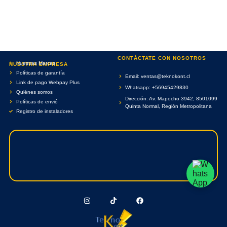
CONTÁCTATE CON NOSOTROS
Nuestras Marcas
NUESTRA EMPRESA
Políticas de garantía
Email: ventas@teknokont.cl
Link de pago Webpay Plus
Whatsapp: +56945429830
Quiénes somos
Dirección: Av. Mapocho 3942, 8501099
Políticas de envió
Quinta Normal, Región Metropolitana
Registro de instaladores