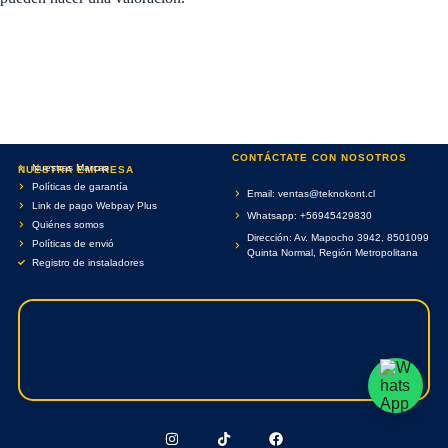
CONTÁCTATE CON NOSOTROS
Nuestras Marcas
NUESTRA EMPRESA
Políticas de garantía
Email: ventas@teknokont.cl
Link de pago Webpay Plus
Whatsapp: +56945429830
Quiénes somos
Dirección: Av. Mapocho 3942, 8501099
Políticas de envió
Quinta Normal, Región Metropolitana
Registro de instaladores