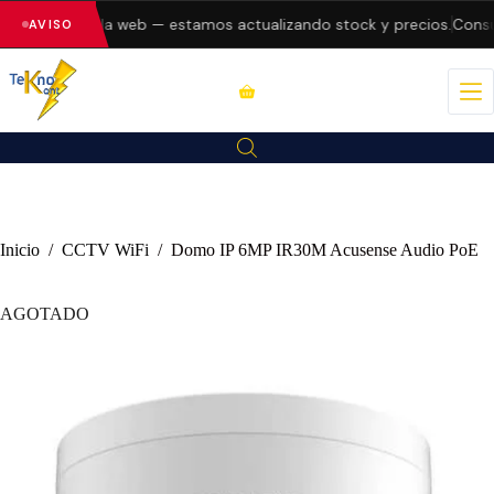
 errores en la web — estamos actualizando stock y precios.
Consul
AVISO
Inicio
/
CCTV WiFi
/
Domo IP 6MP IR30M Acusense Audio PoE
AGOTADO