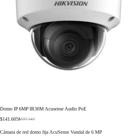
Domo IP 6MP IR30M Acusense Audio PoE
$
141.605
$
197.143
Cámara de red domo fija AcuSense Vandal de 6 MP