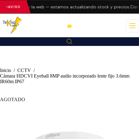
do errores en la web — estamos actualizando stock y precios.
Consu
AVISO
Inicio
/
CCTV
/
Cámara HDCVI Eyeball 8MP audio incorporado lente fijo 3.6mm
IR60m IP67
AGOTADO