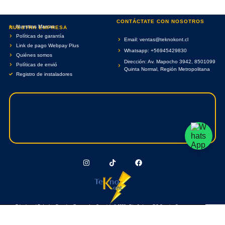
CONTÁCTATE CON NOSOTROS
Nuestras Marcas
NUESTRA EMPRESA
Políticas de garantía
Email: ventas@teknokont.cl
Link de pago Webpay Plus
Whatsapp: +56945429830
Quiénes somos
Dirección: Av. Mapocho 3942, 8501099
Políticas de envió
Quinta Normal, Región Metropolitana
Registro de instaladores
Teknokont.cl Todos Los Derechos Reservados. Copyright © 2026 - Diseñado por RC Creative Systems