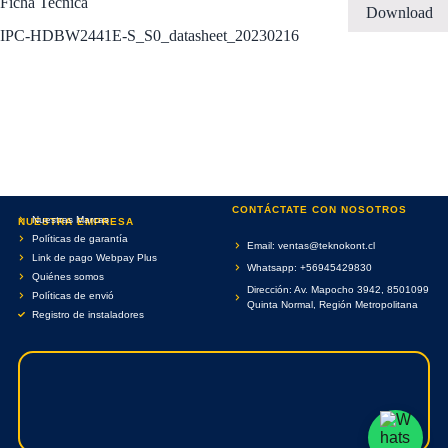
Ficha Tecnica
Download
IPC-HDBW2441E-S_S0_datasheet_20230216
CONTÁCTATE CON NOSOTROS
Nuestras Marcas
NUESTRA EMPRESA
Políticas de garantía
Email: ventas@teknokont.cl
Link de pago Webpay Plus
Whatsapp: +56945429830
Quiénes somos
Dirección: Av. Mapocho 3942, 8501099
Políticas de envió
Quinta Normal, Región Metropolitana
Registro de instaladores