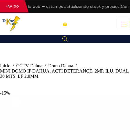
o errores en la web — estamos actualizando stock y precios.
Consu
AVISO
Inicio
/
CCTV Dahua
/
Domo Dahua
/
MINI DOMO IP DAHUA. ACTI DETERANCE. 2MP. ILU. DUAL
30 MTS. LF 2.8MM.
-15%