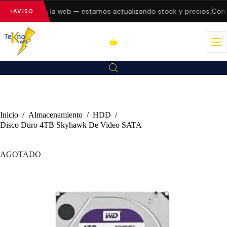
do errores en la web — estamos actualizando stock y precios.
Consu
AVISO
Inicio
/
Almacenamiento
/
HDD
/
Disco Duro 4TB Skyhawk De Video SATA
AGOTADO