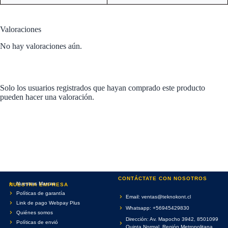
Valoraciones
No hay valoraciones aún.
Solo los usuarios registrados que hayan comprado este producto
pueden hacer una valoración.
CONTÁCTATE CON NOSOTROS
Nuestras Marcas
NUESTRA EMPRESA
Políticas de garantía
Email: ventas@teknokont.cl
Link de pago Webpay Plus
Whatsapp: +56945429830
Quiénes somos
Dirección: Av. Mapocho 3942, 8501099
Políticas de envió
Quinta Normal, Región Metropolitana