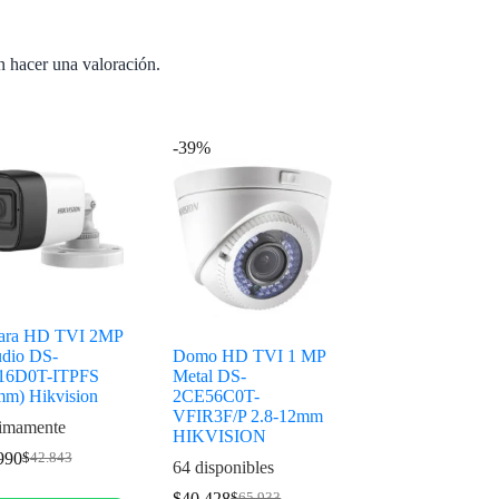
n hacer una valoración.
-39%
ara HD TVI 2MP
udio DS-
Domo HD TVI 1 MP
16D0T-ITPFS
Metal DS-
mm) Hikvision
2CE56C0T-
VFIR3F/P 2.8-12mm
imamente
HIKVISION
990
$
42.843
64 disponibles
$
40.428
$
65.933