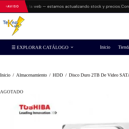
 errores en la web — estamos actualizando stock y precios.
Consult
AVISO
Inicio
Tiend
☰ EXPLORAR CATÁLOGO
Inicio
/
Almacenamiento
/
HDD
/
Disco Duro 2TB De Video SAT
AGOTADO