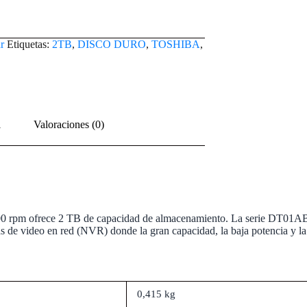
r
Etiquetas:
2TB
,
DISCO DURO
,
TOSHIBA
,
l
Valoraciones (0)
0 rpm ofrece 2 TB de capacidad de almacenamiento. La serie DT01ABA
 de video en red (NVR) donde la gran capacidad, la baja potencia y la
0,415 kg