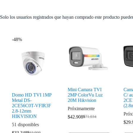
Solo los usuarios registrados que hayan comprado este producto puede
Productos relacionados
-48%
Mini Camara TVI
Cam
Domo HD TVI 1MP
2MP ColorVu Luz
C/ a
Metal DS-
20M Hikvision
2CE
2CE56C0T-VFIR3F
(2.8
Próximamente
2.8-12mm
Próx
HIKVISION
$
42.908
$
71.034
$
29.
51 disponibles
$
33.348
$
63.909