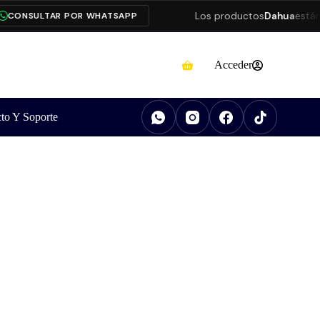
Los productos
Dahua
están pr
ONSULTAR POR WHATSAPP
Acceder
to Y Soporte