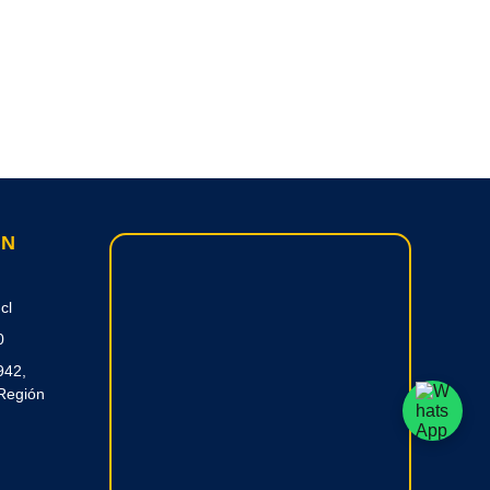
ON
cl
0
942,
Región