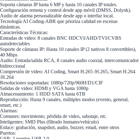
Soporta cámaras IP hasta 6 MP y hasta 10 canales IP totales.
Configuración remota y control desde app móvil (DMSS, Dolynk).
Audio de alarma personalizable desde app o interfaz local.
Tecnología AI Coding-ABR que prioriza calidad en escenas
dinámicas.
Características Técnicas:
Entradas de video: 8 canales BNC HDCVI/AHD/TVI/CVBS
autodetectables
Soporte de cámaras IP: Hasta 10 canales IP (2 nativos 8 convertibles),
40 Mbps
Audio: Entrada/salida RCA, 8 canales audio coaxial, intercomunicador
bidireccional
Compresión de video: AI Coding, Smart H.265 /H.265, Smart H.264
/H.264
Resoluciones soportadas: 1080p/720p/960H/D1/CIF
Salidas de video: HDMI y VGA hasta 1080p
Almacenamiento: 1 HDD SATA hasta 6TB
Reproducción: Hasta 9 canales, múltiples modos (evento, general,
smart, etc.)
Alarmas:
Comunes: movimiento, pérdida de video, sabotaje, etc.
Inteligentes: SMD Plus (filtrado humano/vehículo)
Enlace: grabación, snapshot, audio, buzzer, email, entre otros
Puertos:
USB: 2 puertos USB 2.0