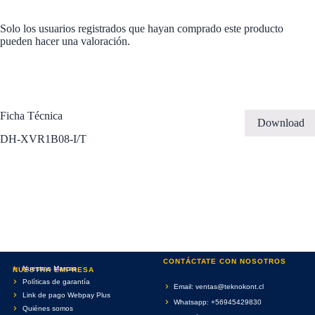
Solo los usuarios registrados que hayan comprado este producto
pueden hacer una valoración.
Ficha Técnica
Download
DH-XVR1B08-I/T
CONTÁCTATE CON NOSOTROS
Nuestras Marcas
NUESTRA EMPRESA
Políticas de garantía
Email: ventas@teknokont.cl
Link de pago Webpay Plus
Whatsapp: +56945429830
Quiénes somos