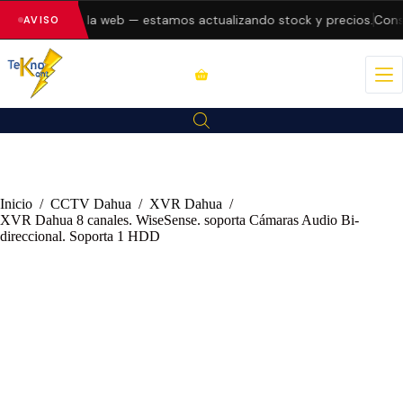
o errores en la web — estamos actualizando stock y precios.
Consul
AVISO
Inicio
/
CCTV Dahua
/
XVR Dahua
/
XVR Dahua 8 canales. WiseSense. soporta Cámaras Audio Bi-
direccional. Soporta 1 HDD