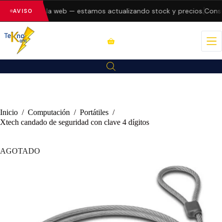
 errores en la web — estamos actualizando stock y precios.
Consult
AVISO
Inicio
/
Computación
/
Portátiles
/
Xtech candado de seguridad con clave 4 dígitos
AGOTADO