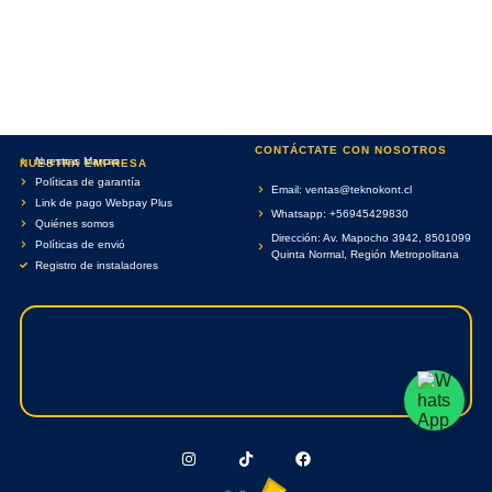
CONTÁCTATE CON NOSOTROS
Nuestras Marcas
NUESTRA EMPRESA
Políticas de garantía
Email: ventas@teknokont.cl
Link de pago Webpay Plus
Whatsapp: +56945429830
Quiénes somos
Dirección: Av. Mapocho 3942, 8501099
Políticas de envió
Quinta Normal, Región Metropolitana
Registro de instaladores