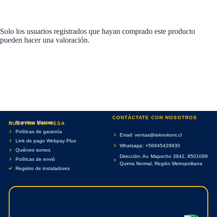
Solo los usuarios registrados que hayan comprado este producto
pueden hacer una valoración.
CONTÁCTATE CON NOSOTROS
Nuestras Marcas
NUESTRA EMPRESA
Políticas de garantía
Email: ventas@teknokont.cl
Link de pago Webpay Plus
Whatsapp: +56945429830
Quiénes somos
Dirección: Av. Mapocho 3942, 8501099
Políticas de envió
Quinta Normal, Región Metropolitana
Registro de instaladores