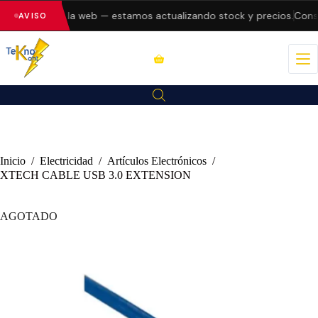
o errores en la web — estamos actualizando stock y precios.
Consul
AVISO
Inicio
/
Electricidad
/
Artículos Electrónicos
/
XTECH CABLE USB 3.0 EXTENSION
AGOTADO