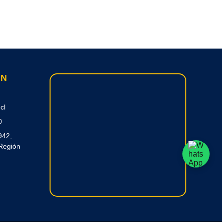
ON
cl
0
942,
Región