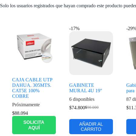
Solo los usuarios registrados que hayan comprado este producto puede
Productos relacionados
-17%
-29
CAJA CABLE UTP
DAHUA. 305MTS.
GABINETE
Gabi
CAT5E 100%
MURAL 4U 19″
para
COBRE
6 disponibles
87 di
Próximamente
$
74.800
$
11.
$
90.000
$
88.094
SOLICITA
AÑADIR AL
AQUÍ
CARRITO