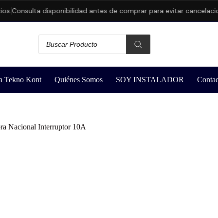
.
Consulta disponibilidad antes de comprar para evitar cancelacione
a Tekno Kont
Quiénes Somos
SOY INSTALADOR
Contac
a Nacional Interruptor 10A