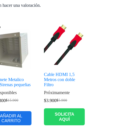
n hacer una valoración.
%
Cable HDMI 1,5
nete Metalico
Metros con doble
 Sirenas pequeñas
Filtro
sponibles
Próximamente
300
$
3.900
$
15.900
$
5.900
SOLICITA
AÑADIR AL
AQUÍ
CARRITO