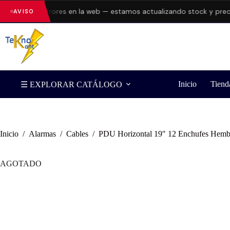
entando errores en la web — estamos actualizando stock y precios
AVISO
Inicio
Tiend
☰ EXPLORAR CATÁLOGO
Inicio
/
Alarmas
/
Cables
/
PDU Horizontal 19″ 12 Enchufes Hembr
AGOTADO