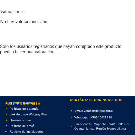
Valoraciones
No hay valoraciones aún.
Solo los usuarios registrados que hayan comprado este producto
pueden hacer una valoración.
CONTÁCTATE CON NOSOTROS
Nuestras Marcas
NUESTRA EMPRESA
Políticas de garantía
Email: ventas@teknokont.cl
Link de pago Webpay Plus
Whatsapp: +56945429830
Quiénes somos
Dirección: Av. Mapocho 3942, 8501099
Políticas de envió
Quinta Normal, Región Metropolitana
Registro de instaladores