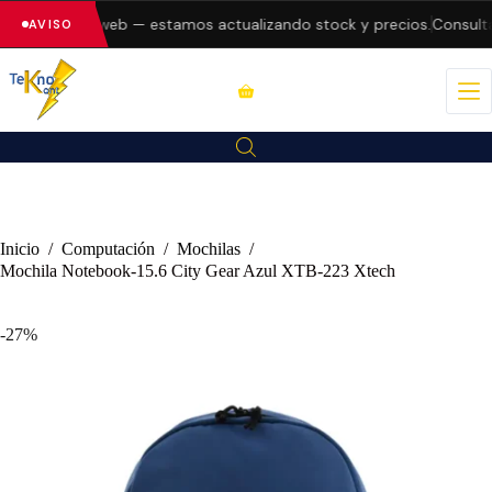
rores en la web — estamos actualizando stock y precios.
Consulta d
AVISO
Inicio
/
Computación
/
Mochilas
/
Mochila Notebook-15.6 City Gear Azul XTB-223 Xtech
-27%