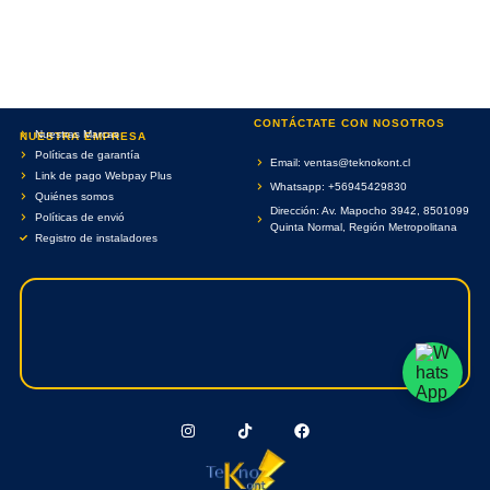
CONTÁCTATE CON NOSOTROS
Nuestras Marcas
NUESTRA EMPRESA
Políticas de garantía
Email: ventas@teknokont.cl
Link de pago Webpay Plus
Whatsapp: +56945429830
Quiénes somos
Dirección: Av. Mapocho 3942, 8501099
Políticas de envió
Quinta Normal, Región Metropolitana
Registro de instaladores