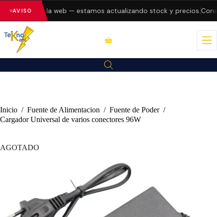
 errores en la web — estamos actualizando stock y precios.
Consul
AVISO
Inicio
/
Fuente de Alimentacion
/
Fuente de Poder
/
Cargador Universal de varios conectores 96W
AGOTADO