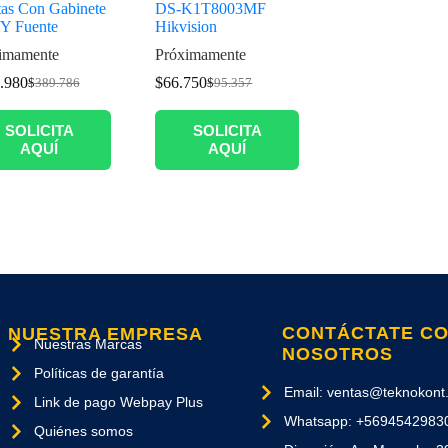
tas Con Gabinete
DS-K1T8003MF
 Y Fuente
Hikvision
imamente
Próximamente
.980
$
66.750
$
389.786
$
95.357
SOLICITA
SOLICITA
AQUÍ
AQUÍ
CONTÁCTATE C
NUESTRA EMPRESA
Nuestras Marcas
NOSOTROS
Políticas de garantía
Email: ventas@teknokont.
Link de pago Webpay Plus
Whatsapp: +5694542983
Quiénes somos