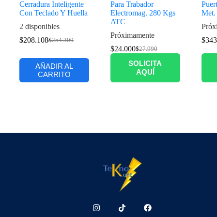
Cerradura Inteligente
Para Trabador
Puer
Con Teclado Y Huella
Electromag. 280 Kgs
Met.
ATC
2 disponibles
Próx
Próximamente
$
208.108
$
343
$
254.300
$
24.000
$
27.990
SOLICITA
AÑADIR AL
AQUÍ
CARRITO