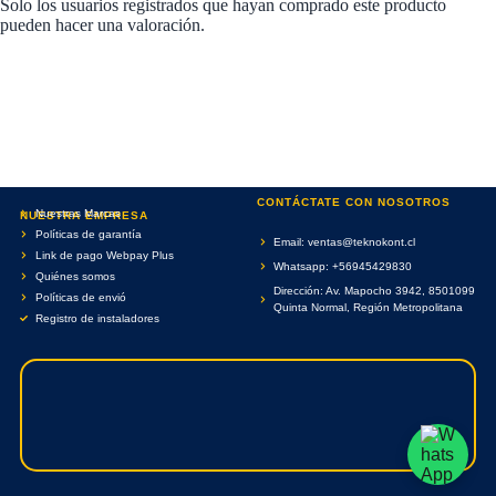
Solo los usuarios registrados que hayan comprado este producto
pueden hacer una valoración.
CONTÁCTATE CON NOSOTROS
Nuestras Marcas
NUESTRA EMPRESA
Políticas de garantía
Email: ventas@teknokont.cl
Link de pago Webpay Plus
Whatsapp: +56945429830
Quiénes somos
Dirección: Av. Mapocho 3942, 8501099
Políticas de envió
Quinta Normal, Región Metropolitana
Registro de instaladores