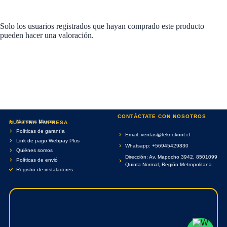
Solo los usuarios registrados que hayan comprado este producto
pueden hacer una valoración.
CONTÁCTATE CON NOSOTROS
Nuestras Marcas
NUESTRA EMPRESA
Políticas de garantía
Email: ventas@teknokont.cl
Link de pago Webpay Plus
Whatsapp: +56945429830
Quiénes somos
Dirección: Av. Mapocho 3942, 8501099
Políticas de envió
Quinta Normal, Región Metropolitana
Registro de instaladores