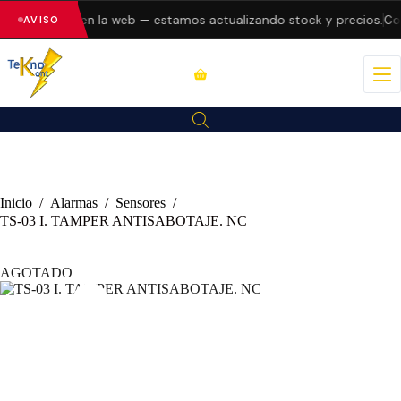
ndo errores en la web — estamos actualizando stock y precios.
Con
AVISO
Inicio
/
Alarmas
/
Sensores
/
TS-03 I. TAMPER ANTISABOTAJE. NC
AGOTADO