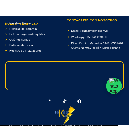
CONTÁCTATE CON NOSOTROS
Nuestras Marcas
NUESTRA EMPRESA
Políticas de garantía
Email: ventas@teknokont.cl
Link de pago Webpay Plus
Whatsapp: +56945429830
Quiénes somos
Dirección: Av. Mapocho 3942, 8501099
Políticas de envió
Quinta Normal, Región Metropolitana
Registro de instaladores
Teknokont.cl Todos Los Derechos Reservados. Copyright © 2026 - Diseñado por RC Creative Systems