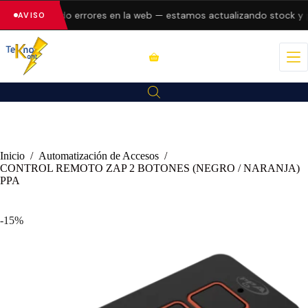
n presentando errores en la web — estamos actualizando stock y p
AVISO
Inicio
/
Automatización de Accesos
/
CONTROL REMOTO ZAP 2 BOTONES (NEGRO / NARANJA)
PPA
-15%