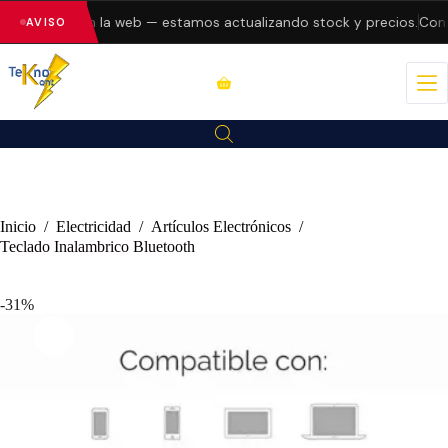
o errores en la web — estamos actualizando stock y precios.
Consul
AVISO
Inicio
/
Electricidad
/
Artículos Electrónicos
/
Teclado Inalambrico Bluetooth
-31%