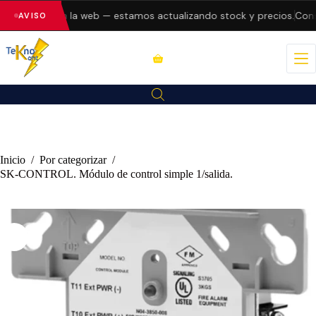
do errores en la web — estamos actualizando stock y precios.
Consu
AVISO
Inicio
/
Por categorizar
/
SK-CONTROL. Módulo de control simple 1/salida.