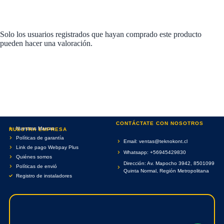
Solo los usuarios registrados que hayan comprado este producto
pueden hacer una valoración.
CONTÁCTATE CON NOSOTROS
Nuestras Marcas
NUESTRA EMPRESA
Políticas de garantía
Email: ventas@teknokont.cl
Link de pago Webpay Plus
Whatsapp: +56945429830
Quiénes somos
Dirección: Av. Mapocho 3942, 8501099
Políticas de envió
Quinta Normal, Región Metropolitana
Registro de instaladores