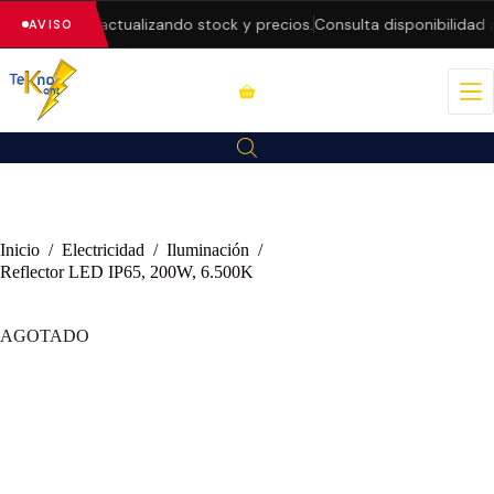
 — estamos actualizando stock y precios.
Consulta disponibilidad a
AVISO
Inicio
/
Electricidad
/
Iluminación
/
Reflector LED IP65, 200W, 6.500K
AGOTADO