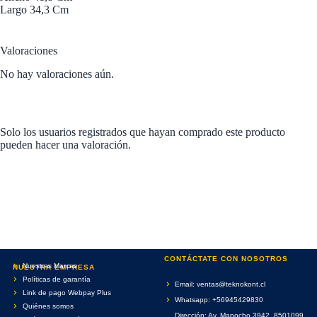
Largo 34,3 Cm
Valoraciones
No hay valoraciones aún.
Solo los usuarios registrados que hayan comprado este producto
pueden hacer una valoración.
CONTÁCTATE CON NOSOTROS
Nuestras Marcas
NUESTRA EMPRESA
Políticas de garantía
Email: ventas@teknokont.cl
Link de pago Webpay Plus
Whatsapp: +56945429830
Quiénes somos
Dirección: Av. Mapocho 3942, 8501099