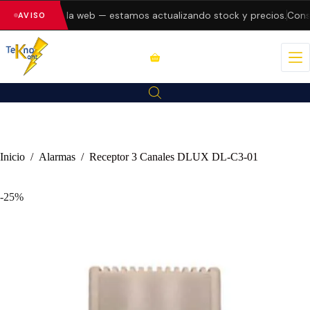
o errores en la web — estamos actualizando stock y precios.
Consul
AVISO
Inicio
/
Alarmas
/
Receptor 3 Canales DLUX DL-C3-01
-25%