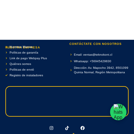
CONTÁCTATE CON NOSOTROS
Nuestras Marcas
NUESTRA EMPRESA
Políticas de garantía
Email: ventas@teknokont.cl
Link de pago Webpay Plus
Whatsapp: +56945429830
Quiénes somos
Dirección: Av. Mapocho 3942, 8501099
Políticas de envió
Quinta Normal, Región Metropolitana
Registro de instaladores