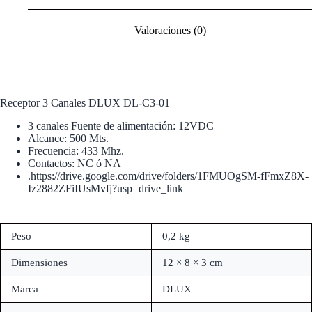
Valoraciones (0)
Receptor 3 Canales DLUX DL-C3-01
3 canales Fuente de alimentación: 12VDC
Alcance: 500 Mts.
Frecuencia: 433 Mhz.
Contactos: NC ó NA
.
https://drive.google.com/drive/folders/1FMUOgSM-fFmxZ8X-
Iz2882ZFiIUsMvfj?usp=drive_link
Peso
0,2 kg
Dimensiones
12 × 8 × 3 cm
Marca
DLUX