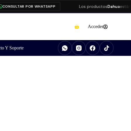
Los productos
Dahua
están pres
SULTAR POR WHATSAPP
Acceder
to Y Soporte