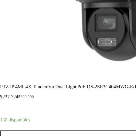
PTZ IP 4MP 4X TandemVu Dual Light PoE DS-2SE3C404MWG-E/14
$
237.724
$
290.900
PTZ IP 4MP 4X TandemVu Dual Light PoE DS-2SE3C404MWG-E/14
130 disponibles