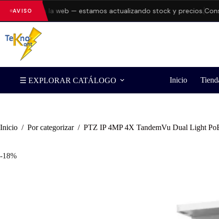
rores en la web — estamos actualizando stock y precios.
Consulta 
AVISO
Inicio
Tiend
☰ EXPLORAR CATÁLOGO
Inicio
/
Por categorizar
/
PTZ IP 4MP 4X TandemVu Dual Light P
-18%