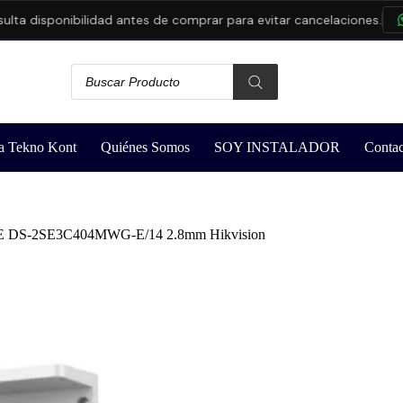
disponibilidad antes de comprar para evitar cancelaciones.
CON
a Tekno Kont
Quiénes Somos
SOY INSTALADOR
Contac
oE DS-2SE3C404MWG-E/14 2.8mm Hikvision