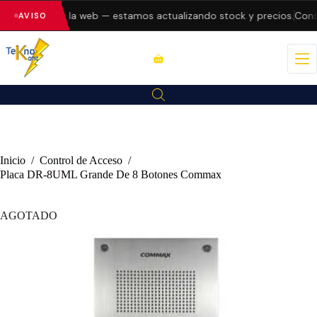
o errores en la web — estamos actualizando stock y precios.
Consu
AVISO
Inicio
/
Control de Acceso
/
Placa DR-8UML Grande De 8 Botones Commax
AGOTADO