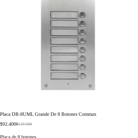
Placa DR-8UML Grande De 8 Botones Commax
$
92.400
$
110.500
Placa de 8 botones.