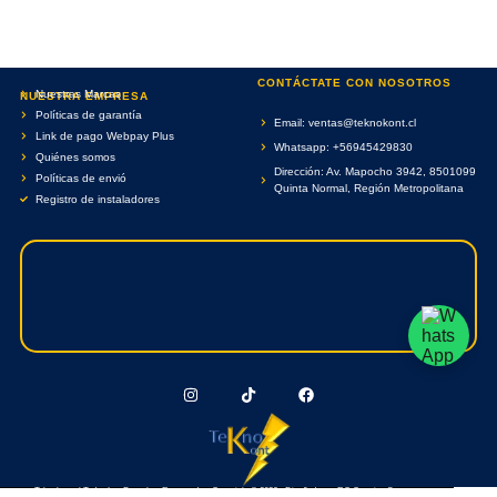
CONTÁCTATE CON NOSOTROS
Nuestras Marcas
NUESTRA EMPRESA
Políticas de garantía
Email: ventas@teknokont.cl
Link de pago Webpay Plus
Whatsapp: +56945429830
Quiénes somos
Dirección: Av. Mapocho 3942, 8501099
Políticas de envió
Quinta Normal, Región Metropolitana
Registro de instaladores
Teknokont.cl Todos Los Derechos Reservados. Copyright © 2026 - Diseñado por RC Creative Systems