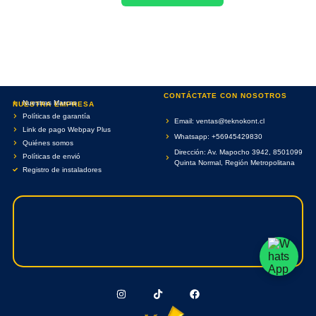
CONTÁCTATE CON NOSOTROS
Nuestras Marcas
NUESTRA EMPRESA
Políticas de garantía
Email: ventas@teknokont.cl
Link de pago Webpay Plus
Whatsapp: +56945429830
Quiénes somos
Dirección: Av. Mapocho 3942, 8501099
Políticas de envió
Quinta Normal, Región Metropolitana
Registro de instaladores