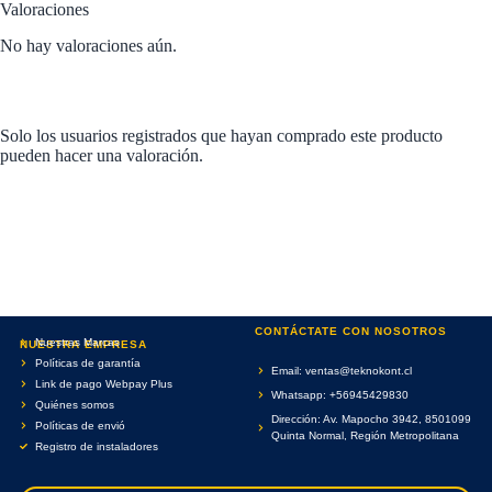
Valoraciones
No hay valoraciones aún.
Solo los usuarios registrados que hayan comprado este producto
pueden hacer una valoración.
CONTÁCTATE CON NOSOTROS
Nuestras Marcas
NUESTRA EMPRESA
Políticas de garantía
Email: ventas@teknokont.cl
Link de pago Webpay Plus
Whatsapp: +56945429830
Quiénes somos
Dirección: Av. Mapocho 3942, 8501099
Políticas de envió
Quinta Normal, Región Metropolitana
Registro de instaladores