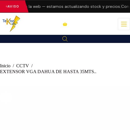
do errores en la web — estamos actualizando stock y precios.
Consu
AVISO
Inicio
/
CCTV
/
EXTENSOR VGA DAHUA DE HASTA 35MTS..