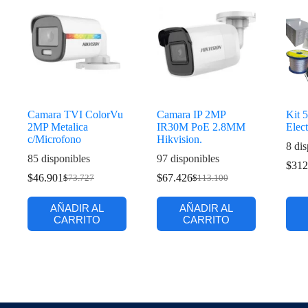
Camara TVI ColorVu
Camara IP 2MP
Kit 
2MP Metalica
IR30M PoE 2.8MM
Elec
c/Microfono
Hikvision.
8 dis
85 disponibles
97 disponibles
$
312
$
46.901
$
67.426
$
73.727
$
113.100
AÑADIR AL
AÑADIR AL
CARRITO
CARRITO