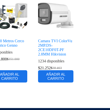
50 Metros Cerco
Camara TVI ColorVu
trico Genno
2MP.DS-
2CE10DF0T-PF
ponibles
2.8MM Hikvision
.800
$
351.000
1234 disponibles
$
21.252
$
38.463
AÑADIR AL
AÑADIR AL
CARRITO
CARRITO