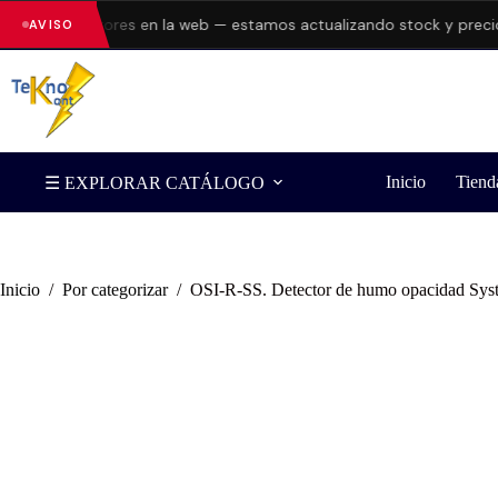
entando errores en la web — estamos actualizando stock y precios.
AVISO
Inicio
Tiend
☰ EXPLORAR CATÁLOGO
Inicio
/
Por categorizar
/
OSI-R-SS. Detector de humo opacidad Sys