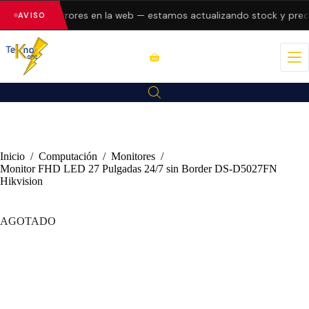
esentando errores en la web — estamos actualizando stock y preci
AVISO
Inicio
/
Computación
/
Monitores
/
Monitor FHD LED 27 Pulgadas 24/7 sin Border DS-D5027FN
Hikvision
AGOTADO