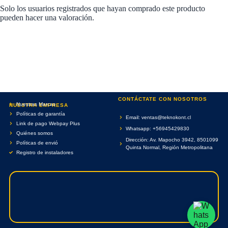
Solo los usuarios registrados que hayan comprado este producto
pueden hacer una valoración.
CONTÁCTATE CON NOSOTROS
Nuestras Marcas
NUESTRA EMPRESA
Políticas de garantía
Email: ventas@teknokont.cl
Link de pago Webpay Plus
Whatsapp: +56945429830
Quiénes somos
Dirección: Av. Mapocho 3942, 8501099
Políticas de envió
Quinta Normal, Región Metropolitana
Registro de instaladores