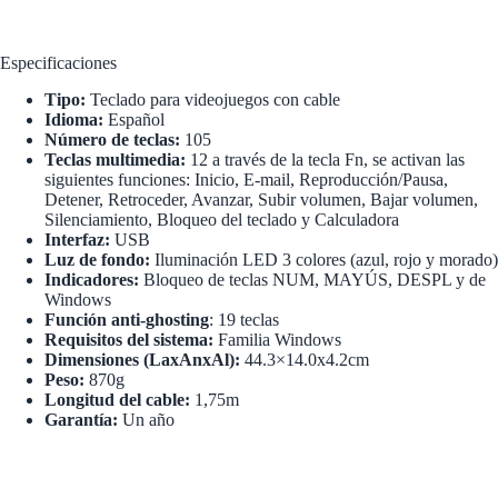
Especificaciones
Tipo:
Teclado para videojuegos con cable
Idioma:
Español
Número de teclas:
105
Teclas multimedia:
12 a través de la tecla Fn, se activan las
siguientes funciones: Inicio, E-mail, Reproducción/Pausa,
Detener, Retroceder, Avanzar, Subir volumen, Bajar volumen,
Silenciamiento, Bloqueo del teclado y Calculadora
Interfaz:
USB
Luz de fondo:
Iluminación LED 3 colores (azul, rojo y morado)
Indicadores:
Bloqueo de teclas NUM, MAYÚS, DESPL y de
Windows
Función anti-ghosting
: 19 teclas
Requisitos del sistema:
Familia Windows
Dimensiones (LaxAnxAl):
44.3×14.0x4.2cm
Peso:
870g
Longitud del cable:
1,75m
Garantía:
Un año