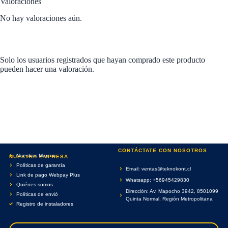
Valoraciones
No hay valoraciones aún.
Solo los usuarios registrados que hayan comprado este producto
pueden hacer una valoración.
CONTÁCTATE CON NOSOTROS
Nuestras Marcas
NUESTRA EMPRESA
Políticas de garantía
Email: ventas@teknokont.cl
Link de pago Webpay Plus
Whatsapp: +56945429830
Quiénes somos
Dirección: Av. Mapocho 3942, 8501099
Políticas de envió
Quinta Normal, Región Metropolitana
Registro de instaladores