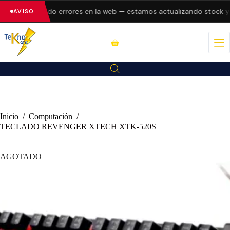
resentando errores en la web — estamos actualizando stock y preci
AVISO
Inicio
/
Computación
/
TECLADO REVENGER XTECH XTK-520S
AGOTADO