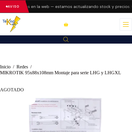
tando errores en la web — estamos actualizando stock y precios.
C
AVISO
Inicio
/
Redes
/
MIKROTIK 95x88x108mm Montaje para serie LHG y LHGXL
AGOTADO