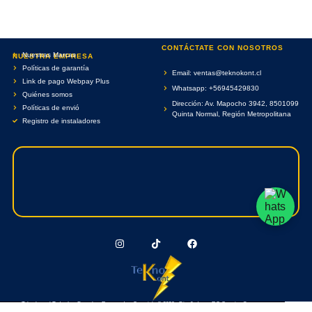
CONTÁCTATE CON NOSOTROS
Nuestras Marcas
NUESTRA EMPRESA
Políticas de garantía
Email: ventas@teknokont.cl
Link de pago Webpay Plus
Whatsapp: +56945429830
Quiénes somos
Dirección: Av. Mapocho 3942, 8501099
Políticas de envió
Quinta Normal, Región Metropolitana
Registro de instaladores
Teknokont.cl Todos Los Derechos Reservados. Copyright © 2026 - Diseñado por RC Creative Systems