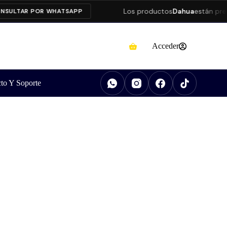
Los productos
Dahua
están presenta
TAR POR WHATSAPP
Acceder
to Y Soporte