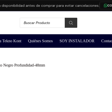
onibilidad antes de comprar para evitar cancelaciones.
CONSUL
a Tekno Kont
Quiénes Somos
SOY INSTALADOR
Contac
to Negro Profundidad-48mm