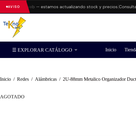
es en la web — estamos actualizando stock y precios.
Consulta disp
AVISO
Inicio
Tiend
☰ EXPLORAR CATÁLOGO
Inicio
/
Redes
/
Alámbricas
/
2U-88mm Metalico Organizador Duc
AGOTADO