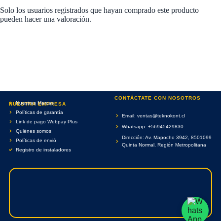
Solo los usuarios registrados que hayan comprado este producto
pueden hacer una valoración.
CONTÁCTATE CON NOSOTROS
Nuestras Marcas
NUESTRA EMPRESA
Políticas de garantía
Email: ventas@teknokont.cl
Link de pago Webpay Plus
Whatsapp: +56945429830
Quiénes somos
Dirección: Av. Mapocho 3942, 8501099
Políticas de envió
Quinta Normal, Región Metropolitana
Registro de instaladores