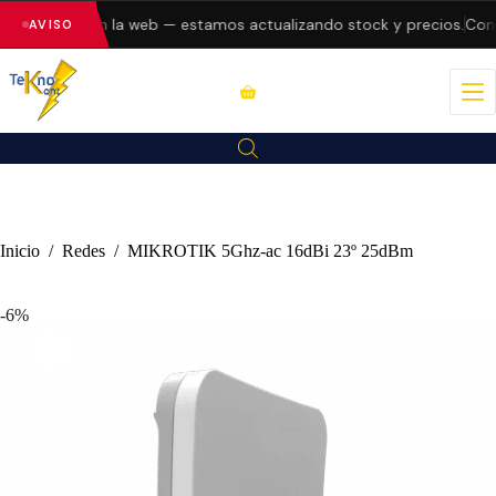
do errores en la web — estamos actualizando stock y precios.
Consu
AVISO
Inicio
/
Redes
/
MIKROTIK 5Ghz-ac 16dBi 23º 25dBm
-6%