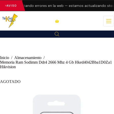
están presentando errores en la web — estamos actualizando stock 
AVISO
Inicio
/
Almacenamiento
/
Memoria Ram Sodimm Ddr4 2666 Mhz 4 Gb Hked4042Bba1D0Za1
Hikvision
AGOTADO