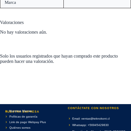
Marca
Valoraciones
No hay valoraciones aún.
Solo los usuarios registrados que hayan comprado este producto
pueden hacer una valoración.
CONTÁCTATE CON NOSOTROS
Nuestras Marcas
NUESTRA EMPRESA
Políticas de garantía
Email: ventas@teknokont.cl
Link de pago Webpay Plus
Whatsapp: +56945429830
Quiénes somos