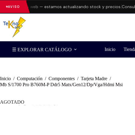
res en la web — estamos actualizando stock y precios.
Consulta dis
AVISO
Inicio
Tiend
☰ EXPLORAR CATÁLOGO
Inicio
/
Computación
/
Componentes
/
Tarjeta Madre
/
Mb S/1700 Pro B760M-P Ddr5 Matx/Gen12/Dp/Vga/Hdmi Msi
AGOTADO