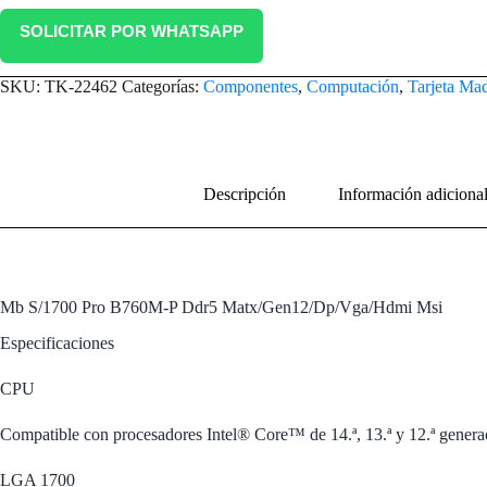
SOLICITAR POR WHATSAPP
SKU:
TK-22462
Categorías:
Componentes
,
Computación
,
Tarjeta Ma
Descripción
Información adiciona
Mb S/1700 Pro B760M-P Ddr5 Matx/Gen12/Dp/Vga/Hdmi Msi
Especificaciones
CPU
Compatible con procesadores Intel® Core™ de 14.ª, 13.ª y 12.ª gener
LGA 1700