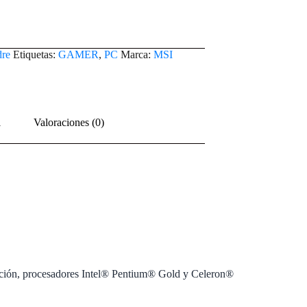
dre
Etiquetas:
GAMER
,
PC
Marca:
MSI
l
Valoraciones (0)
ación, procesadores Intel® Pentium® Gold y Celeron®