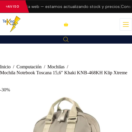
 errores en la web — estamos actualizando stock y precios.
Consult
AVISO
Inicio
/
Computación
/
Mochilas
/
Mochila Notebook Toscana 15,6″ Khaki KNB-468KH Klip Xtreme
-30%