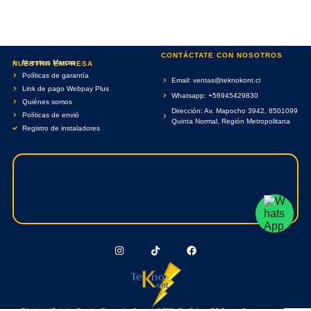
CONTÁCTATE CON NOSOTROS
Nuestras Marcas
NUESTRA EMPRESA
Políticas de garantía
Email: ventas@teknokont.cl
Link de pago Webpay Plus
Whatsapp: +56945429830
Quiénes somos
Dirección: Av. Mapocho 3942, 8501099
Políticas de envió
Quinta Normal, Región Metropolitana
Registro de instaladores
Teknokont.cl Todos Los Derechos Reservados. Copyright © 2026 - Diseñado por RC Creative Systems