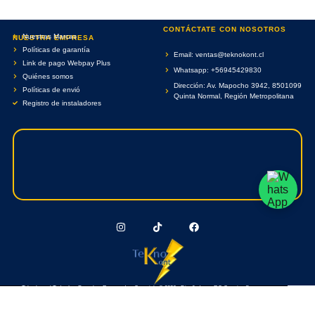
CONTÁCTATE CON NOSOTROS
Nuestras Marcas
NUESTRA EMPRESA
Políticas de garantía
Email: ventas@teknokont.cl
Link de pago Webpay Plus
Whatsapp: +56945429830
Quiénes somos
Dirección: Av. Mapocho 3942, 8501099
Políticas de envió
Quinta Normal, Región Metropolitana
Registro de instaladores
Teknokont.cl Todos Los Derechos Reservados. Copyright © 2026 - Diseñado por RC Creative Systems