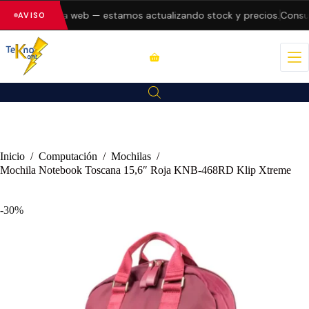
errores en la web — estamos actualizando stock y precios.
Consulta
AVISO
Inicio
/
Computación
/
Mochilas
/
Mochila Notebook Toscana 15,6″ Roja KNB-468RD Klip Xtreme
-30%