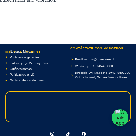
CONTÁCTATE CON NOSOTROS
Nuestras Marcas
NUESTRA EMPRESA
Políticas de garantía
Email: ventas@teknokont.cl
Link de pago Webpay Plus
Whatsapp: +56945429830
Quiénes somos
Dirección: Av. Mapocho 3942, 8501099
Políticas de envió
Quinta Normal, Región Metropolitana
Registro de instaladores