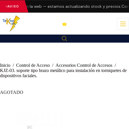
do errores en la web — estamos actualizando stock y precios.
Cons
AVISO
Inicio
/
Control de Acceso
/
Accesorios Control de Accesos
/
KJZ-03. soporte tipo brazo metálico para instalación en torniquetes de
dispositivos faciales.
AGOTADO